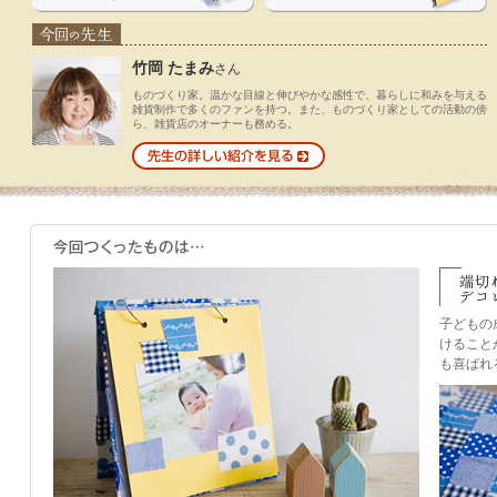
竹岡 たまみ
さん
ものづくり家。温かな目線と伸びやかな感性で、暮らしに和みを与える
雑貨制作で多くのファンを持つ。また、ものづくり家としての活動の傍
ら、雑貨店のオーナーも務める。
子どもの
けること
も喜ばれ