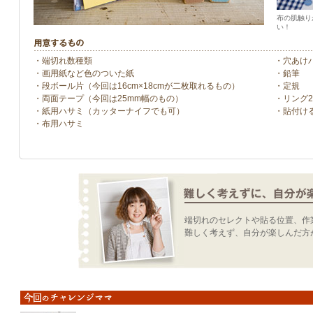
布の肌触り
い！
・端切れ数種類
・穴あけ
・画用紙など色のついた紙
・鉛筆
・段ボール片（今回は16cm×18cmが二枚取れるもの）
・定規
・両面テープ（今回は25mm幅のもの）
・リング
・紙用ハサミ（カッターナイフでも可）
・貼付け
・布用ハサミ
端切れのセレクトや貼る位置、作
難しく考えず、自分が楽しんだ方