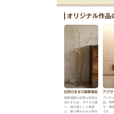
御殿場桜の自然な枝姿を
アジサ
活かすため、ガラスの器
品。時
へ。桜の凛とした表情
で、独
と、春の華やかさが存分
です。