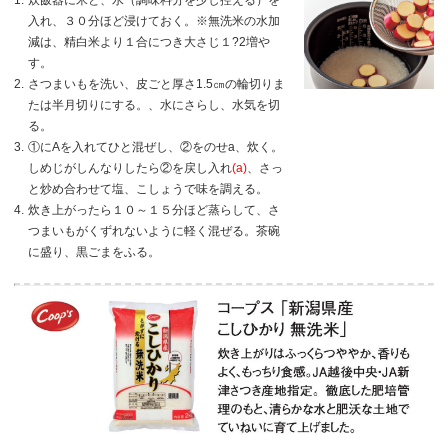
1.
炊飯器に米と、水（調味料分を少し控える）を
入れ、３０分ほど浸けておく。※無洗米の水加
減は、精白米より１合につき大さじ１?2増や
す。
2.
さつまいもを洗い、皮ごと厚さ1.5㎝の輪切りま
たは半月切りにする。、水にさらし、水気を切
る。
3.
①にAを入れてひと混ぜし、②をのせa、炊く。
しめじがしんなりしたら②を戻し入れ
(a)
、さっ
と炒め合わせて塩、こしょうで味を調える。
4.
炊き上がったら１０～１５分ほど蒸らして、さ
つまいもがくずれないように軽く混ぜる。茶碗
に盛り、黒ごまをふる。