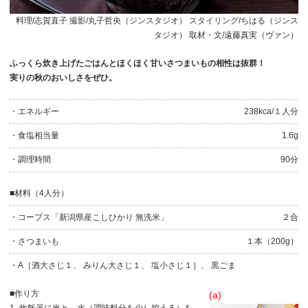
料理/志賀直子 撮影/丸子哲央（ジンスタジオ） スタイリング/ちはる（ジンス
タジオ） 取材・文/遠藤真実（ヴァン）
ふっくら炊き上げたごはんとほくほく甘いさつまいもの相性は抜群！
実りの秋のおいしさをぜひ。
・エネルギー
238kca/１人分
・食塩相当量
1.6g
・調理時間
90分
■材料（4人分）
・コープス「新潟県産こしひかり 無洗米」
２合
・さつまいも
１本（200g）
・A［酒大さじ１、 みりん大さじ１、 塩小さじ１］、 黒ごま
■作り方
(a)