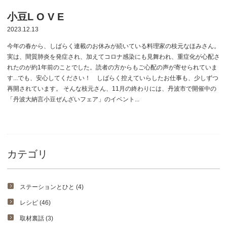
小豆L O V E
2023.12.13
今年の春から、しばらく連載のお休みが続いている料理家の枝元なほみさん。
実は、間質肺炎を発症され、加えてコロナ感染にも見舞われ、重症化が心配さ
れたのが約1年前のことでした。読者の方からもご心配の声が寄せられていま
す...でも、安心してください！ しばらく控えていらしたお仕事も、少しずつ
再開されています。 そんな枝元さん、11月の終わりには、丹波市で開催中の
「丹波大納言小豆ぜんざいフェア」のイベント...
カテゴリ
ステーションとひと (4)
レシピ (46)
取材裏話 (3)