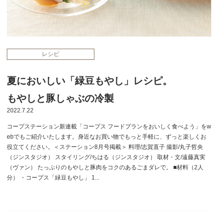
レシピ
夏においしい「緑豆もやし」レシピ。
もやしと豚しゃぶの冷製
2022.7.22
コープステーション新連載「コープス フードプランをおいしく食べよう」をw
ebでもご紹介いたします。身近なお買い物でもっと手軽に、ずっと楽しくお
役立てください。＜ステーション8月号掲載＞ 料理/志賀直子 撮影/丸子哲央
（ジンスタジオ） スタイリング/ちはる（ジンスタジオ） 取材・文/遠藤真実
（ヴァン） たっぷりのもやしと豚肉をコクのあるごまダレで。 ■材料（2人
分） ・コープス「緑豆もやし」 1...