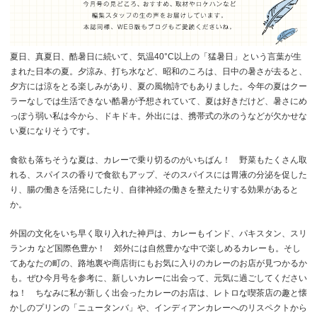
夏日、真夏日、酷暑日に続いて、気温
40
°
C
以上の「猛暑日」という言葉が生
まれた日本の夏。夕涼み、打ち水など、昭和のころは、日中の暑さが去ると、
夕方には涼をとる楽しみがあり、夏の風物詩でもありました。今年の夏はクー
ラーなしでは生活できない酷暑が予想されていて、夏は好きだけど、暑さにめ
っぽう弱い私は今から、ドキドキ。外出には、携帯式の氷のうなどが欠かせな
い夏になりそうです。
食欲も落ちそうな夏は、カレーで乗り切るのがいちばん！ 野菜もたくさん取
れる、スパイスの香りで食欲もアップ、そのスパイスには胃液の分泌を促した
り、腸の働きを活発にしたり、自律神経の働きを整えたりする効果があると
か。
外国の文化をいち早く取り入れた神戸は、カレーもインド、パキスタン、スリ
ランカ など国際色豊か！ 郊外には自然豊かな中で楽しめるカレーも。そし
てあなたの町の、路地裏や商店街にもお気に入りのカレーのお店が見つかるか
も。ぜひ今月号を参考に、新しいカレーに出会って、元気に過ごしてください
ね！ ちなみに私が新しく出会ったカレーのお店は、レトロな喫茶店の趣と懐
かしのプリンの「ニュータンバ」や、インディアンカレーへのリスペクトから