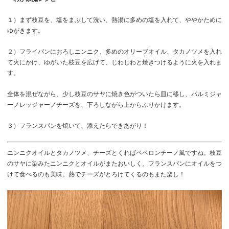
１）まず枝豆を、塩をまぶして洗い、熱湯に多めの塩を入れて、ややかために
ゆがきます。
２）フライパンにおろしニンニク、多めのオリーブオイル、タカノツメを入れ
て火にかけ、ゆがいた枝豆を広げて、じわじわと焼きつけるように火を入れま
す。
全体を混ぜながら、少し枝豆のサヤに焼き色がついたら皿に移し、パルミジャ
ーノレッジャーノチーズを、下ろしながら上からふりかけます。
３）フランスパンを焼いて、添えたらできあがり！
ニンニクオイルとタカノツメ、チーズとくればペペロンチーノ風ですね。枝豆
のサヤに染みたニンニクとオイルがまたおいしく、フランスパンにオイルをつ
けて食べるのも美味。熱でチーズがとろけてくるのもまた楽し！