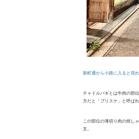
新町通から小路に入ると現
チャドルバギとは牛肉の部
方だと「ブリスケ」と呼ば
この部位の薄切り肉の焼し
文。