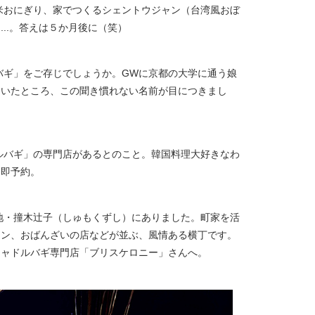
米おにぎり、家でつくるシェントウジャン（台湾風おぼ
..。答えは５か月後に（笑）
バギ」をご存じでしょうか。
GW
に京都の大学に通う娘
ていたところ、この聞き慣れない名前が目につきまし
ルバギ」の専門店があるとのこと。韓国料理大好きなわ
、即予約。
地・撞木辻子（しゅもくずし）にありました。町家を活
アン、おばんざいの店などが並ぶ、風情ある横丁です。
チャドルバギ専門店「ブリスケロニー」さんへ。