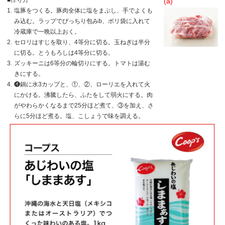
■作り方
(a)
1.
塩豚をつくる。豚肉全体に塩をまぶし、手でよくも
み込む。ラップでぴっちり包みb、ポリ袋に入れて
冷蔵庫で一晩以上おく。
2.
セロリはすじを取り、4等分に切る。玉ねぎは半分
に切る。とうもろしは4等分に切る。
3.
ズッキーニは6等分の輪切りにする。トマトは湯む
きにする。
4.
❹鍋に水3カップと、①、②、ローリエを入れて火
にかける。沸騰したら、ふたをして弱火にする。肉
がやわらかくなるまで25分ほど煮て、③を加え、さ
らに5分ほど煮る。塩、こしょうで味を調える。