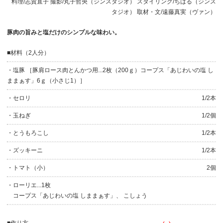
料理/志賀直子 撮影/丸子哲央（ジンスタジオ） スタイリング/ちはる（ジンス
タジオ） 取材・文/遠藤真実（ヴァン）
豚肉の旨みと塩だけのシンプルな味わい。
■材料（2人分）
・塩豚 ［豚肩ロース肉とんかつ用...2枚（200ｇ）コープス「あじわいの塩 し
ままぁす」6ｇ（小さじ1）］
・セロリ
1/2本
・玉ねぎ
1/2個
・
とうもろこし
1/2本
・
ズッキーニ
1/2本
・
トマト（小）
2個
・
ローリエ...1枚
コープス「あじわいの塩 しままぁす」、 こしょう