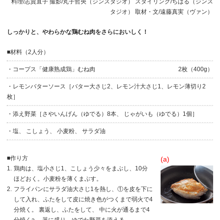
料理/志賀直子 撮影/丸子哲央（ジンスタジオ） スタイリング/ちはる（ジンス
タジオ） 取材・文/遠藤真実（ヴァン）
しっかりと、やわらかな鶏むね肉をさらにおいしく！
■材料（2人分）
・コープス「健康熟成鶏」むね肉
2枚（400g）
・レモンバターソース［バター大さじ2、レモン汁大さじ1、レモン薄切り2
枚］
・添え野菜［さやいんげん（ゆでる）8本、 じゃがいも（ゆでる）1個］
・
塩、 こしょう、 小麦粉、 サラダ油
■作り方
(a)
1.
鶏肉は、塩小さじ1、こしょう少々をまぶし、10分
ほどおく。小麦粉を薄くまぶす。
2.
フライパンにサラダ油大さじ1を熱し、①を皮を下に
して入れ、ふたをして皮に焼き色がつくまで弱火で4
分焼く。 裏返し、ふたをして、 中に火が通るまで4