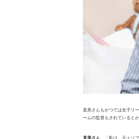
直美さんもかつては女子リ
ームの監督もされていると
直美さん
「私は、元々ソ