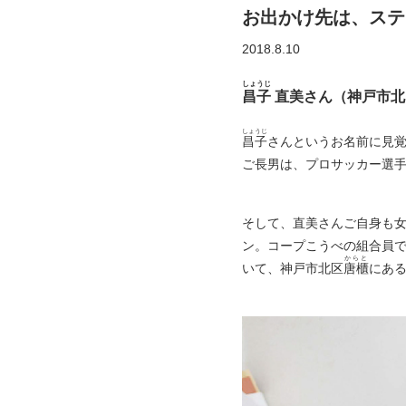
お出かけ先は、ステ
2018.8.10
しょうじ
昌子
直美さん
（神戸市北
しょうじ
昌子
さんというお名前に見
ご長男は、プロサッカー選手
そして、直美さんご自身も
ン。コープこうべの組合員
からと
いて、神戸市北区
唐櫃
にあ