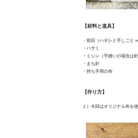
【材料と道具】
・前回
（ハギレと手しごと vo
・ハサミ
・ミシン（手縫いの場合は
・まち針
・持ち手用の布
【
作り方
】
１）今回はオリジナル布を