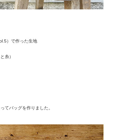
l.5）
で作った生地
針と糸）
使ってバッグを作りました。